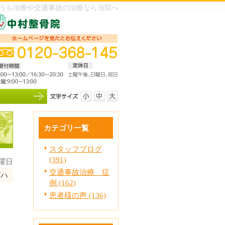
うち治療や交通事故の治療なら当院へ
カテゴリ一覧
スタッフブログ
(391)
木曜日
交通事故治療 症
グハ
例 (162)
患者様の声 (136)