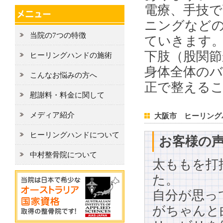
電療、手技
ニングなど
当院の7つの特徴
ていきます
下肢（股関
ヒーリングハンドの施術
身体全体の
こんなお悩みの方へ
正で整える
慰謝料・料金に関して
メディア紹介
大阪市 ヒーリング
ヒーリングハンドについて
お客様の声
中村整骨院について
太ももを打
た。
自分が思っ
がちゃんと