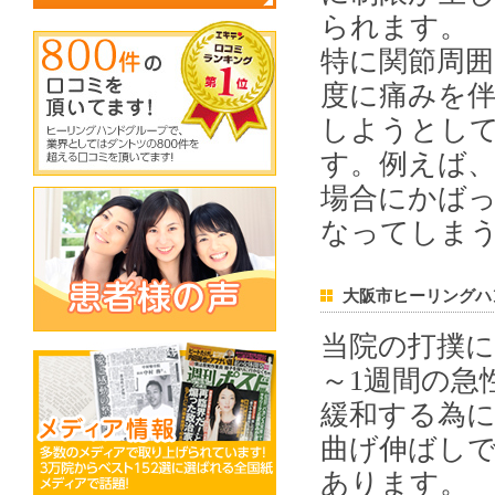
られます。
特に関節周
度に痛みを
しようとし
す。例えば
場合にかば
なってしま
大阪市ヒーリングハ
当院の打撲に
～1週間の急
緩和する為
曲げ伸ばし
あります。